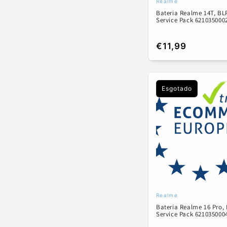
Realme
Fornecedor:
Bateria Realme 14T, BL
Service Pack 621035000
Preço
€11,99
normal
Esgotado
Realme
Fornecedor:
Bateria Realme 16 Pro,
Service Pack 621035000