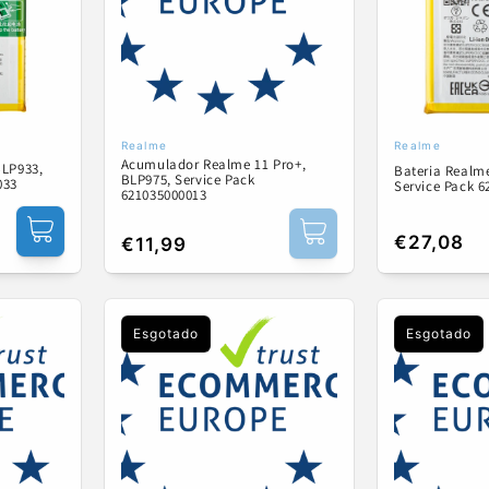
Realme
Realme
Fornecedor:
Fornecedor
Acumulador Realme 11 Pro+,
BLP933,
Bateria Realme
BLP975, Service Pack
033
Service Pack 
621035000013
Preço
€27,08
Preço
€11,99
normal
normal
Esgotado
Esgotado