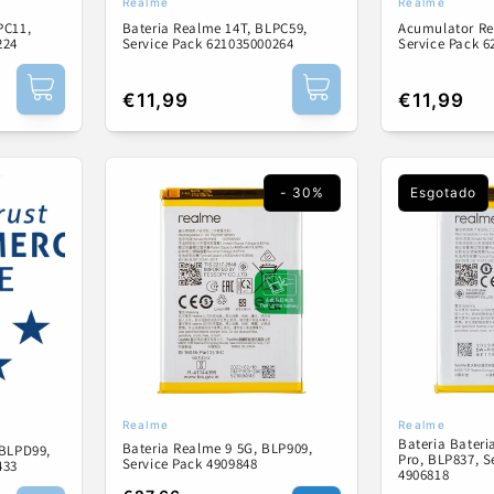
Realme
Realme
Fornecedor:
Fornecedor
PC11,
Bateria Realme 14T, BLPC59,
Acumulator Re
224
Service Pack 621035000264
Service Pack 
Preço
€11,99
Preço
€11,99
normal
normal
- 30%
Esgotado
Realme
Realme
Fornecedor:
Fornecedor
Bateria Bateri
Bateria Realme 9 5G, BLP909,
 BLPD99,
Pro, BLP837, S
Service Pack 4909848
433
4906818