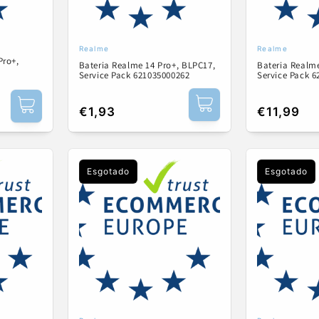
Realme
Realme
Fornecedor:
Fornecedor
Pro+,
Bateria Realme 14 Pro+, BLPC17,
Bateria Realme
Service Pack 621035000262
Service Pack 
Preço
€1,93
Preço
€11,99
normal
normal
Esgotado
Esgotado