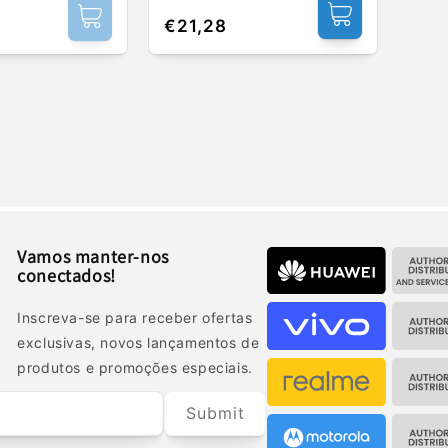
Preço
€21,28
normal
Vamos manter-nos
conectados!
Inscreva-se para receber ofertas
exclusivas, novos lançamentos de
produtos e promoções especiais.
Submit