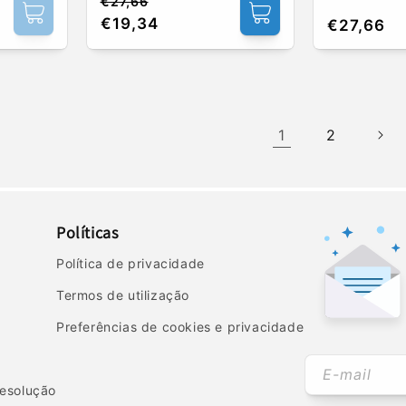
€27,66
Preço
Preço
€19,34
Preço
€27,66
normal
de
normal
saldo
1
2
Políticas
Política de privacidade
Termos de utilização
Preferências de cookies e privacidade
E-mail
 resolução