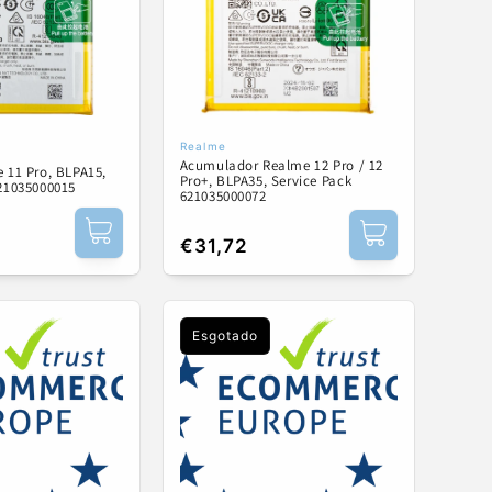
Realme
:
Fornecedor:
Acumulador Realme 12 Pro / 12
 11 Pro, BLPA15,
Pro+, BLPA35, Service Pack
621035000015
621035000072
Preço
€31,72
normal
Esgotado