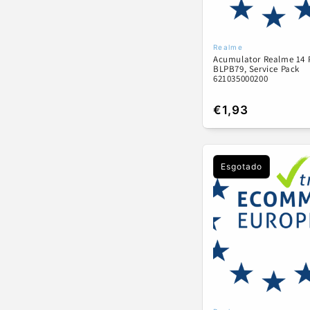
Realme
Fornecedor:
Acumulator Realme 14 
BLPB79, Service Pack
621035000200
Preço
€1,93
normal
Esgotado