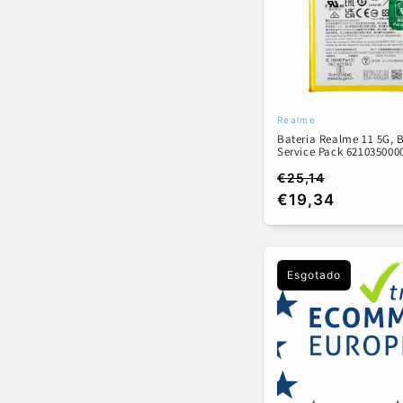
ã
o
:
Realme
Fornecedor:
Bateria Realme 11 5G, 
Service Pack 621035000
€25,14
Preço
Preço
€19,34
normal
de
saldo
Esgotado