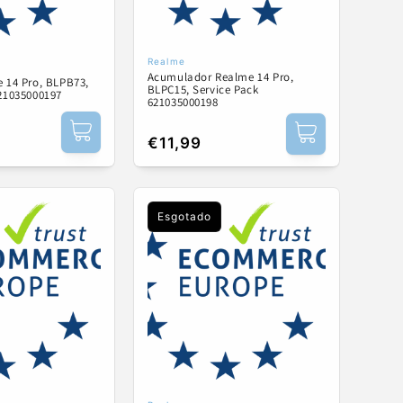
Realme
:
Fornecedor:
Acumulador Realme 14 Pro,
 14 Pro, BLPB73,
BLPC15, Service Pack
621035000197
621035000198
Preço
€11,99
normal
Esgotado