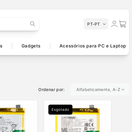
Iniciar
I
Carrinh
PT-PT
d
sessão
i
o
s
Gadgets
Acessórios para PC e Laptop
m
a
Ordenar por:
Esgotado