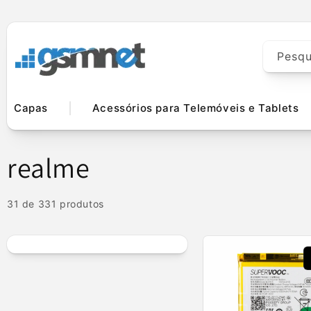
Saltar para o
conteúdo
Pesqu
Capas
Acessórios para Telemóveis e Tablets
C
realme
o
31 de 331 produtos
l
e
ç