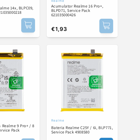
Realme
:
Fornecedor:
Acumulator Realme 16 Pro+,
alme 14x, BLPC09,
BLPD71, Service Pack
621035000218
621035000426
Preço
€1,93
normal
Realme
:
Fornecedor:
a Realme 9 Pro+ / 8
Bateria Realme C25Y / 6i, BLP771,
ervice Pack
Service Pack 4908580