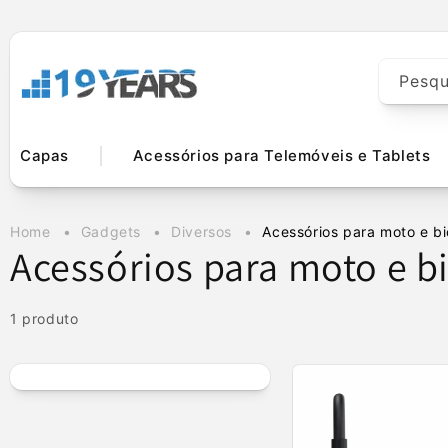
Saltar para o
conteúdo
Pesqu
Capas
Acessórios para Telemóveis e Tablets
Home
Gadgets
Diversos
Acessórios para moto e bi
C
Acessórios para moto e bi
o
1 produto
l
e
ç