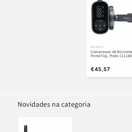
ã
o
:
Baseus
Fornecedor:
Compressor de Biciclet
PrimeTrip, Preto C1116
Preço
€45,57
normal
Novidades na categoria