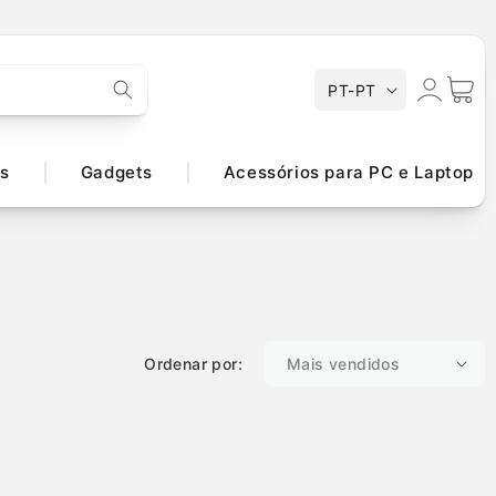
Iniciar
I
Carrinh
PT-PT
d
sessão
i
o
s
Gadgets
Acessórios para PC e Laptop
m
a
Ordenar por: