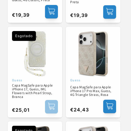
Preta
Preço
€19,39
Preço
€19,39
normal
normal
Esgotado
Guess
Guess
Fornecedor:
Fornecedor:
Capa MagSafe para Apple
Capa MagSafe para Apple
iPhone 17, Guess, IML
iPhone 17 Pro Max, Guess,
Flowers with Pearl Strap,
4G Triangle Strass, Rosa
Branca
Preço
€24,43
Preço
€25,01
normal
normal
Esgotado