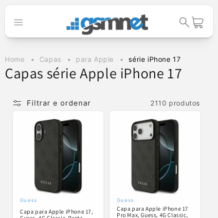
Saltar para o
conteúdo
Carrinho
Home
Capas
para Apple
série iPhone 17
C
Capas série Apple iPhone 17
o
l
Filtrar e ordenar
2110 produtos
e
ç
ã
o
:
Guess
Guess
Fornecedor:
Fornecedor:
Capa para Apple iPhone 17
Capa para Apple iPhone 17,
Pro Max, Guess, 4G Classic,
Guess, 4G Classic, Preta