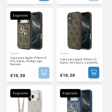
normal
normal
Esgotado
Guess
Guess
Fornecedor:
Fornecedor:
Capa para Apple iPhone 17
Capa para Apple iPhone 17,
Pro, Guess, 4G Big Logo,
Guess, 4G Classic, Castanho
Marrom
Preço
€19,39
Preço
€19,39
normal
normal
Esgotado
Esgotado