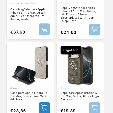
Urban Armor Gear
Guess
Fornecedor:
Fornecedor:
Capa MagSafe para Apple
Capa MagSafe para Apple
iPhone 17 Pro Max, Guess,
iPhone 17 Pro Max, Urban
IML Flowers Allover
Armor Gear, Monarch Pro
Electroplated with Pearl
Kevlar, Verde
Strap, Rosa
Preço
€67,68
Preço
€24,63
normal
normal
Esgotado
Guess
Guess
Fornecedor:
Fornecedor:
Capa para Apple iPhone 17
Capa para Apple iPhone 17
Pro Max, Guess, Logo Metal
Pro Max, Guess, 4G Big Logo,
4G, Rosa
Castanho
Preço
€23,85
Preço
€19,39