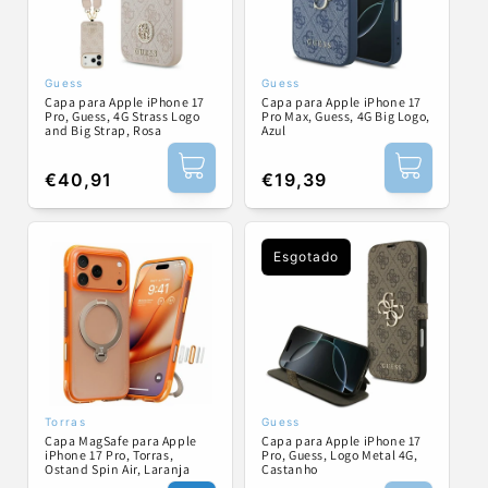
Guess
Guess
Fornecedor:
Fornecedor:
Capa para Apple iPhone 17
Capa para Apple iPhone 17
Pro, Guess, 4G Strass Logo
Pro Max, Guess, 4G Big Logo,
and Big Strap, Rosa
Azul
Preço
€40,91
Preço
€19,39
normal
normal
Esgotado
Torras
Guess
Fornecedor:
Fornecedor:
Capa MagSafe para Apple
Capa para Apple iPhone 17
iPhone 17 Pro, Torras,
Pro, Guess, Logo Metal 4G,
Ostand Spin Air, Laranja
Castanho