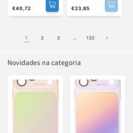
Preço
€40,72
Preço
€23,85
normal
normal
1
2
3
…
132
Novidades na categoria