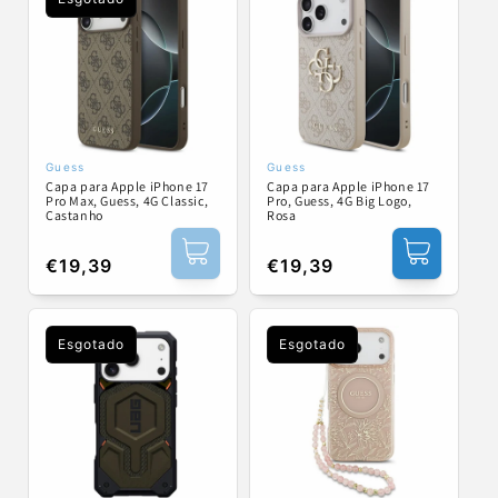
Guess
Guess
Fornecedor:
Fornecedor:
Capa para Apple iPhone 17
Capa para Apple iPhone 17
Pro Max, Guess, 4G Classic,
Pro, Guess, 4G Big Logo,
Castanho
Rosa
Preço
€19,39
Preço
€19,39
normal
normal
Esgotado
Esgotado