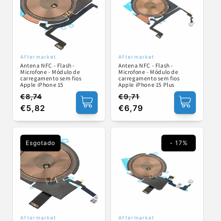
Aftermarket
Aftermarket
Fornecedor:
Fornecedor:
Antena NFC - Flash -
Antena NFC - Flash -
Microfone - Módulo de
Microfone - Módulo de
carregamento sem fios
carregamento sem fios
Apple iPhone 15
Apple iPhone 15 Plus
€8,74
€9,71
Preço
Preço
Preço
Preço
€5,82
€6,79
normal
de
normal
de
saldo
saldo
Esgotado
- 17%
Aftermarket
Aftermarket
Fornecedor:
Fornecedor: