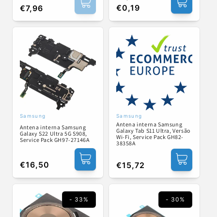
Preço
Preço
€0,19
Preço
€7,96
normal
de
normal
saldo
Samsung
Samsung
Fornecedor:
Fornecedor:
Antena interna Samsung
Antena interna Samsung
Galaxy Tab S11 Ultra, Versão
Galaxy S22 Ultra 5G S908,
Wi-Fi, Service Pack GH82-
Service Pack GH97-27146A
38358A
Preço
€16,50
Preço
€15,72
normal
normal
- 33%
- 30%