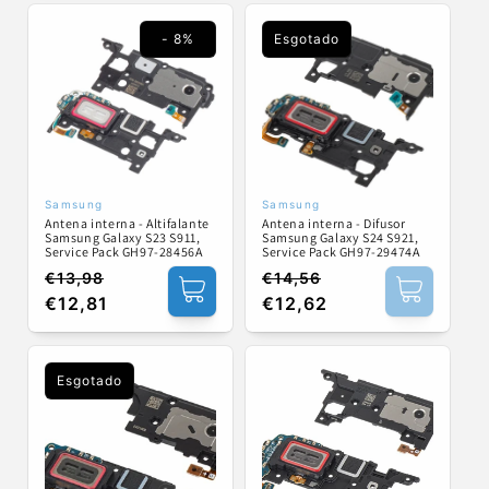
saldo
saldo
- 8%
Esgotado
Samsung
Samsung
Fornecedor:
Fornecedor:
Antena interna - Altifalante
Antena interna - Difusor
Samsung Galaxy S23 S911,
Samsung Galaxy S24 S921,
Service Pack GH97-28456A
Service Pack GH97-29474A
€13,98
€14,56
Preço
Preço
Preço
Preço
€12,81
€12,62
normal
de
normal
de
saldo
saldo
Esgotado