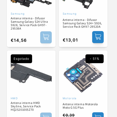
Samsung
Samsung
Fornecedor:
Fornecedor:
Antena interna - Difusor
Antena interna - Difusor
Samsung Galaxy S24 Ultra
Samsung Galaxy S24+ S926,
S928, Service Pack GH97-
Service Pack GH97-29520A
29538A
Preço
€13,01
Preço
€14,56
normal
normal
Esgotado
- 51%
HMD
Motorola
Fornecedor:
Fornecedor:
Antena interna HMD
Antena interna Motorola
Skyline, Service Pack
Moto G 5G Plus
HQ25201005Z70
€0,39