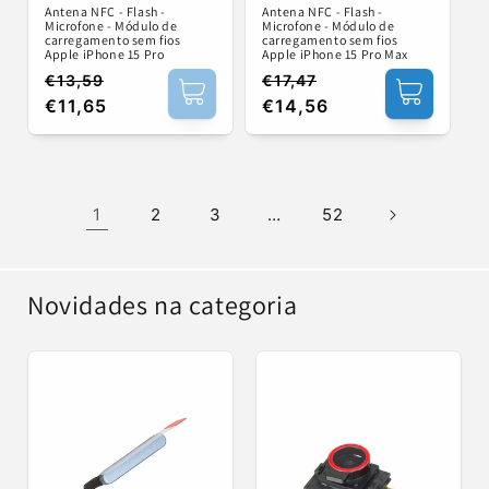
Antena NFC - Flash -
Antena NFC - Flash -
Microfone - Módulo de
Microfone - Módulo de
carregamento sem fios
carregamento sem fios
Apple iPhone 15 Pro
Apple iPhone 15 Pro Max
€13,59
€17,47
Preço
Preço
Preço
Preço
€11,65
€14,56
normal
de
normal
de
saldo
saldo
1
2
3
…
52
Novidades na categoria