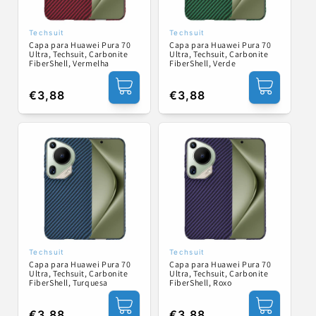
Techsuit
Techsuit
Fornecedor:
Fornecedor:
Capa para Huawei Pura 70
Capa para Huawei Pura 70
Ultra, Techsuit, Carbonite
Ultra, Techsuit, Carbonite
FiberShell, Vermelha
FiberShell, Verde
Preço
€3,88
Preço
€3,88
normal
normal
Techsuit
Techsuit
Fornecedor:
Fornecedor:
Capa para Huawei Pura 70
Capa para Huawei Pura 70
Ultra, Techsuit, Carbonite
Ultra, Techsuit, Carbonite
FiberShell, Turquesa
FiberShell, Roxo
Preço
€3,88
Preço
€3,88