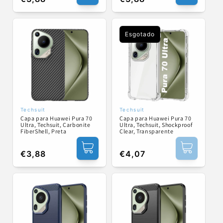
normal
normal
Esgotado
Techsuit
Techsuit
Fornecedor:
Fornecedor:
Capa para Huawei Pura 70
Capa para Huawei Pura 70
Ultra, Techsuit, Carbonite
Ultra, Techsuit, Shockproof
FiberShell, Preta
Clear, Transparente
Preço
€3,88
Preço
€4,07
normal
normal