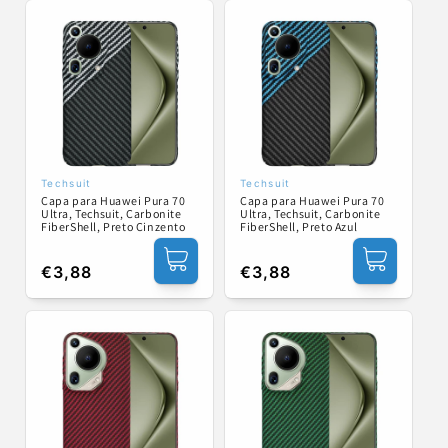
Techsuit
Techsuit
Fornecedor:
Fornecedor:
Capa para Huawei Pura 70
Capa para Huawei Pura 70
Ultra, Techsuit, Carbonite
Ultra, Techsuit, Carbonite
FiberShell, Preto Cinzento
FiberShell, Preto Azul
Preço
€3,88
Preço
€3,88
normal
normal