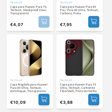
Techsuit
Techsuit
Fornecedor:
Fornecedor:
Capa para Huawei Pura 70,
Capa para Huawei Pura 80
Techsuit, Shockproof Clear,
Pro / Pura 80 Ultra, Techsuit,
Transparente
Carbono, Preta
Preço
€4,07
Preço
€7,95
normal
normal
Techsuit
Techsuit
Fornecedor:
Fornecedor:
Capa MagSafe para Huawei
Capa para Huawei Pura 70
Pura 80 Ultra, Techsuit,
Ultra, Techsuit, Carbonite
Antichoque, Transparente
FiberShell, Preto Vermelho
Preço
€10,09
Preço
€3,88
normal
normal