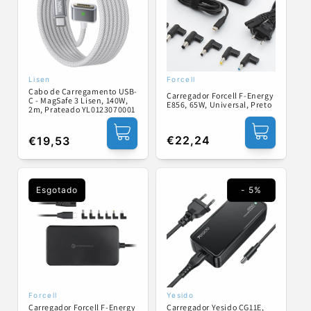
Lisen
Forcell
Fornecedor:
Fornecedor:
Cabo de Carregamento USB-
Carregador Forcell F-Energy
C - MagSafe 3 Lisen, 140W,
E856, 65W, Universal, Preto
2m, Prateado YL0123070001
Preço
€22,24
Preço
€19,53
normal
normal
Esgotado
- 5%
Forcell
Yesido
Fornecedor:
Fornecedor:
Carregador Yesido CG11E,
Carregador Forcell F-Energy