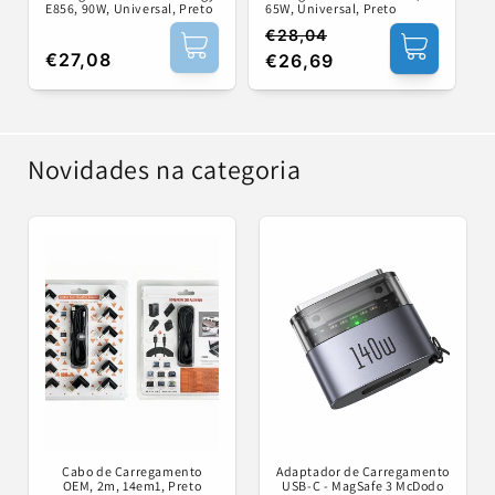
65W, Universal, Preto
E856, 90W, Universal, Preto
€28,04
Preço
Preço
Preço
€27,08
€26,69
normal
de
normal
saldo
Novidades na categoria
Cabo de Carregamento
Adaptador de Carregamento
OEM, 2m, 14em1, Preto
USB-C - MagSafe 3 McDodo