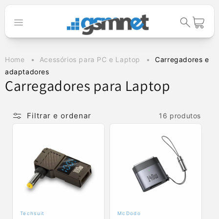
Saltar para o
conteúdo
Carrinho
Home
Acessórios para PC e Laptop
Carregadores e
adaptadores
C
Carregadores para Laptop
o
l
Filtrar e ordenar
16 produtos
e
ç
ã
o
:
Techsuit
McDodo
Fornecedor:
Fornecedor: