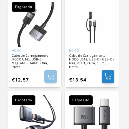
Esgotado
HOCO
HOCO
Fornecedor:
Fornecedor:
Cabo de Carregamento
Cabo de Carregamento
HOCO U141, USB-C -
HOCO U142, USB-C - USB-C /
MagSafe 3, 140W, 1.8m,
MagSafe 3, 240W, 1.8m,
Preto
Preto
Preço
€12,57
Preço
€13,54
normal
normal
Esgotado
Esgotado