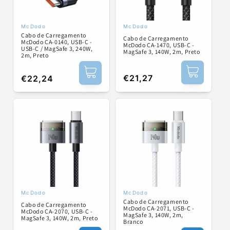
McDodo
McDodo
Fornecedor:
Fornecedor:
Cabo de Carregamento
Cabo de Carregamento
McDodo CA-0140, USB-C -
McDodo CA-1470, USB-C -
USB-C / MagSafe 3, 240W,
MagSafe 3, 140W, 2m, Preto
2m, Preto
Preço
€21,27
Preço
€22,24
normal
normal
McDodo
McDodo
Fornecedor:
Fornecedor:
Cabo de Carregamento
Cabo de Carregamento
McDodo CA-2071, USB-C -
McDodo CA-2070, USB-C -
MagSafe 3, 140W, 2m,
MagSafe 3, 140W, 2m, Preto
Branco