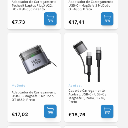
Adaptador de Carregamento
Adaptador de Carregamento
Techsuit LaptopPlugX A22,
USB-C - MagSafe 3 McDodo
DC - USB-C, Cinzento
OT-6850, Preto
Preço
€7,73
Preço
€17,41
normal
normal
McDodo
Acefast
Fornecedor:
Fornecedor:
Cabo de Carregamento
Adaptador de Carregamento
Acefast, USB-C - USB-C /
USB-C - MagSafe 3 McDodo
MagSafe 3, 240W, 1.2m,
OT-8850, Preto
Preto
Preço
€17,02
Preço
€18,76
normal
normal