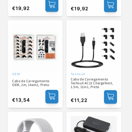
Preço
€19,92
Preço
€19,92
normal
normal
OEM
Techsuit
Fornecedor:
Fornecedor:
Cabo de Carregamento
Cabo de Carregamento
Techsuit AC21 ChargeNest,
OEM, 2m, 14em1, Preto
1.5m, 11in1, Preto
Preço
€13,54
Preço
€11,22
normal
normal