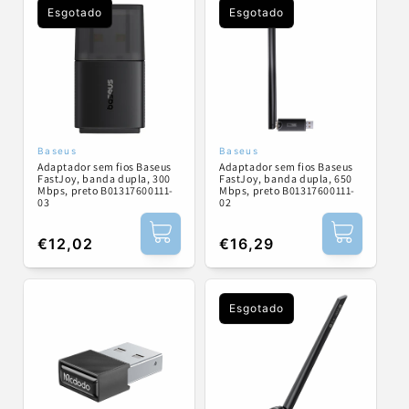
Esgotado
Esgotado
Baseus
Baseus
Fornecedor:
Fornecedor:
Adaptador sem fios Baseus
Adaptador sem fios Baseus
FastJoy, banda dupla, 300
FastJoy, banda dupla, 650
Mbps, preto B01317600111-
Mbps, preto B01317600111-
03
02
Preço
€12,02
Preço
€16,29
normal
normal
Esgotado