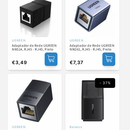
UGREEN
UGREEN
Fornecedor:
Fornecedor:
Adaptador de Rede UGREEN
Adaptador de Rede UGREEN
NW114, RJ45 - RJ45, Preto
NW261, RJ45 - RJ45, Preto
Preço
€3,49
Preço
€7,37
normal
normal
- 37%
UGREEN
Baseus
Fornecedor:
Fornecedor: