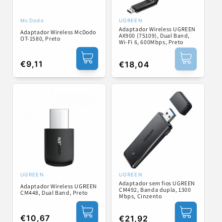
McDodo
UGREEN
Fornecedor:
Fornecedor:
Adaptador Wireless UGREEN
Adaptador Wireless McDodo
AX900 (75109), Dual Band,
OT-1580, Preto
Wi-Fi 6, 600Mbps, Preto
Preço
€9,11
Preço
€18,04
normal
normal
UGREEN
UGREEN
Fornecedor:
Fornecedor:
Adaptador sem fios UGREEN
Adaptador Wireless UGREEN
CM492, Banda dupla, 1300
CM448, Dual Band, Preto
Mbps, Cinzento
Preço
€10,67
Preço
€21,92