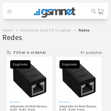
Saltar para o
conteúdo
Carrinho
Home
Acessórios para PC e Laptop
Redes
C
Redes
o
l
Filtrar e ordenar
91 produtos
e
Esgotado
Esgotado
ç
ã
o
:
Baseus
Baseus
Fornecedor:
Fornecedor:
Adaptador de Rede Baseus,
Adaptador de Rede Baseus,
RJ45 - RJ45, Preto
RJ45 - RJ45, Preto