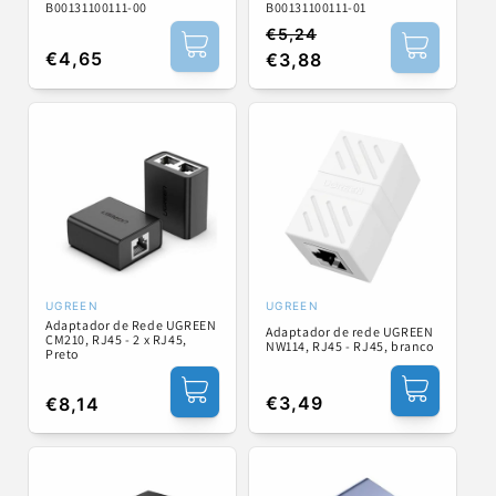
B00131100111-01
B00131100111-00
€5,24
Preço
Preço
Preço
€4,65
€3,88
normal
de
normal
saldo
UGREEN
UGREEN
Fornecedor:
Fornecedor:
Adaptador de Rede UGREEN
Adaptador de rede UGREEN
CM210, RJ45 - 2 x RJ45,
NW114, RJ45 - RJ45, branco
Preto
Preço
€3,49
Preço
€8,14
normal
normal