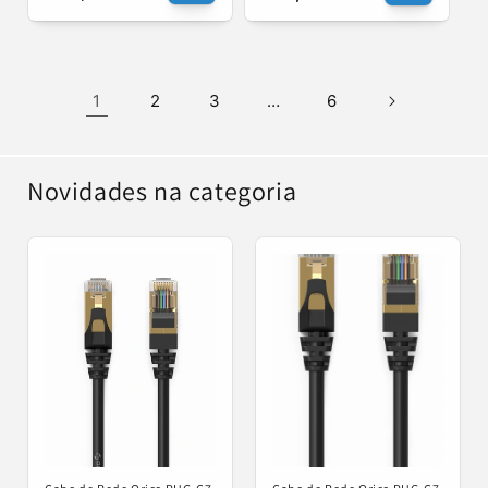
normal
normal
1
2
3
…
6
Novidades na categoria