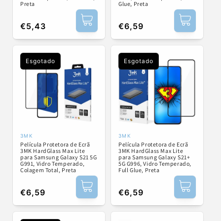
Preta
Glue, Preta
Preço
€5,43
Preço
€6,59
normal
normal
Esgotado
Esgotado
3MK
3MK
Fornecedor:
Fornecedor:
Película Protetora de Ecrã
Película Protetora de Ecrã
3MK HardGlass Max Lite
3MK HardGlass Max Lite
para Samsung Galaxy S21 5G
para Samsung Galaxy S21+
G991, Vidro Temperado,
5G G996, Vidro Temperado,
Colagem Total, Preta
Full Glue, Preta
Preço
€6,59
Preço
€6,59
normal
normal