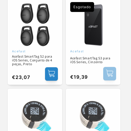
Esgotado
Acefast
Acefast
Fornecedor:
Fornecedor:
Acefast SmartTag S2 para
Acefast SmartTag S3 para
iOS Series, Conjunto de 4
iOS Series, Cinzento
peças, Preto
Preço
€19,39
Preço
€23,07
normal
normal