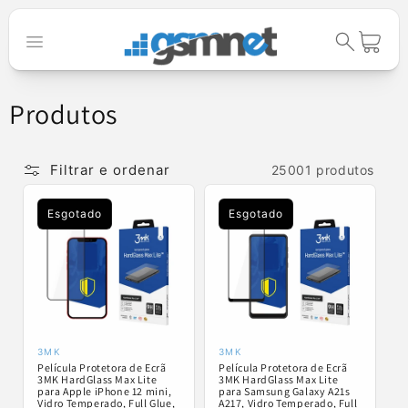
Saltar para o
conteúdo
Carrinho
C
Produtos
o
l
Filtrar e ordenar
25001 produtos
e
Esgotado
Esgotado
ç
ã
o
:
3MK
3MK
Fornecedor:
Fornecedor:
Película Protetora de Ecrã
Película Protetora de Ecrã
3MK HardGlass Max Lite
3MK HardGlass Max Lite
para Apple iPhone 12 mini,
para Samsung Galaxy A21s
Vidro Temperado, Full Glue,
A217, Vidro Temperado, Full