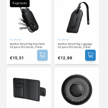
Esgotado
Acefast
Acefast
Fornecedor:
Fornecedor:
Acefast SmartTag Keychain
Acefast SmartTag Luggage
SS para iOS Series, Preto
S5 para iOS Series, Preto
Preço
€15,51
Preço
€12,99
normal
normal