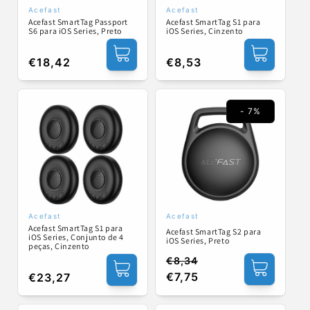
Acefast
Acefast
Fornecedor:
Fornecedor:
Acefast SmartTag Passport
Acefast SmartTag S1 para
S6 para iOS Series, Preto
iOS Series, Cinzento
Preço
€18,42
Preço
€8,53
normal
normal
- 7%
Acefast
Acefast
Fornecedor:
Fornecedor:
Acefast SmartTag S1 para
Acefast SmartTag S2 para
iOS Series, Conjunto de 4
iOS Series, Preto
peças, Cinzento
€8,34
Preço
Preço
€7,75
Preço
€23,27
normal
de
normal
saldo