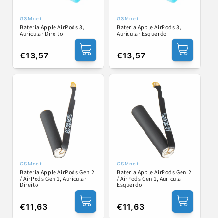
GSMnet
GSMnet
Fornecedor:
Fornecedor:
Bateria Apple AirPods 3,
Bateria Apple AirPods 3,
Auricular Direito
Auricular Esquerdo
Preço
€13,57
Preço
€13,57
normal
normal
GSMnet
GSMnet
Fornecedor:
Fornecedor:
Bateria Apple AirPods Gen 2
Bateria Apple AirPods Gen 2
/ AirPods Gen 1, Auricular
/ AirPods Gen 1, Auricular
Direito
Esquerdo
Preço
€11,63
Preço
€11,63