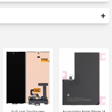
Peça compatível nova / fabricada de
acordo com as Normas Europeias.
+
Apresenta diferenças de qualidade em
comparação com a peça original (Service
a defeituosa.
Pack).
Difusor
Aftermarket
Ecrã com Touchscreen
Acumulador Apple iPhone 14