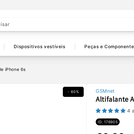
isar
Dispositivos vestíveis
Peças e Componente
ple iPhone 6s
GSMnet
- 60%
Altifalante 
4 
ID: 176905