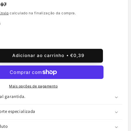
,97
Envio
calculado na finalização da compra.
s
Adicionar ao carrinho
€0,39
ntar
tidade
alante
Mais opções de pagamento
e
ne
al garantida.
orte especializada
duto