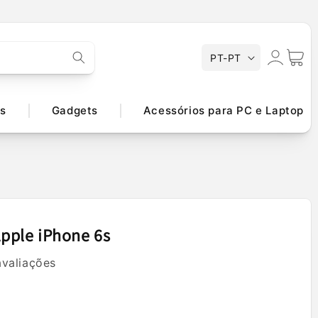
Iniciar
I
Carrinh
PT-PT
d
sessão
i
o
s
Gadgets
Acessórios para PC e Laptop
m
a
Apple iPhone 6s
avaliações