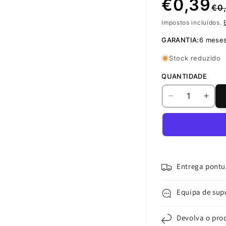
Preço
Preço
€0,39
€0
Impostos incluídos.
normal
de
GARANTIA:
6 mese
saldo
Stock reduzido
QUANTIDADE
Diminuir
Aume
a
a
quantidade
quan
de
de
Altifalante
Altif
Apple
Appl
iPhone
iPho
Entrega pontu
6s
6s
Equipa de sup
Devolva o pro