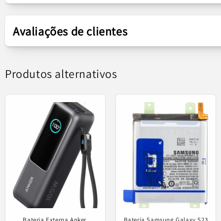
Peça
Difusor
Avaliações de clientes
Peça de subs
Produtos alternativos
Sort by
Bateria Externa Anker,
Bateria Samsung Galaxy S23