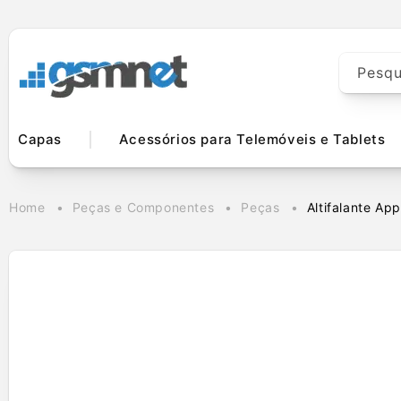
Saltar para o
conteúdo
Pesqu
Capas
Acessórios para Telemóveis e Tablets
Home
Peças e Componentes
Peças
Altifalante Ap
Saltar para a
informação
do produto