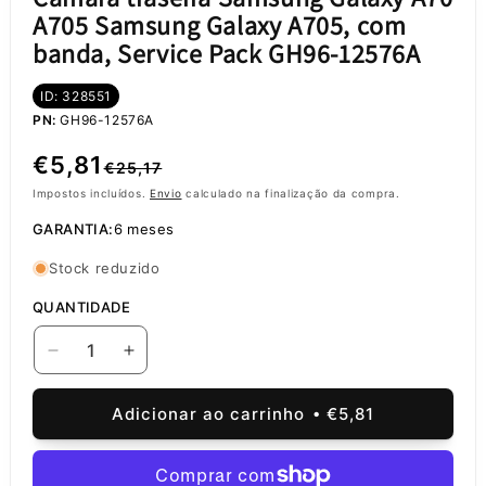
A705 Samsung Galaxy A705, com
banda, Service Pack GH96-12576A
ID: 328551
PN:
GH96-12576A
Preço
Preço
€5,81
€25,17
normal
de
Impostos incluídos.
Envio
calculado na finalização da compra.
GARANTIA:
6 meses
saldo
Stock reduzido
QUANTIDADE
Diminuir
Aumentar
a
a
quantidade
quantidade
Adicionar ao carrinho
€5,81
de
de
Câmara
Câmara
traseira
traseira