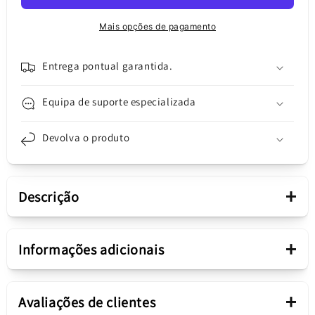
Samsung
Samsung
Galaxy
Galaxy
Mais opções de pagamento
A70
A70
A705
A705
Samsung
Samsung
Entrega pontual garantida.
Galaxy
Galaxy
A705,
A705,
Equipa de suporte especializada
com
com
banda,
banda,
Devolva o produto
Service
Service
Pack
Pack
GH96-
GH96-
12576A
12576A
+
Descrição
Apresentação
+
Informações adicionais
Peça
Câmara Traseira
Câmara traseira Samsung
+
Avaliações de clientes