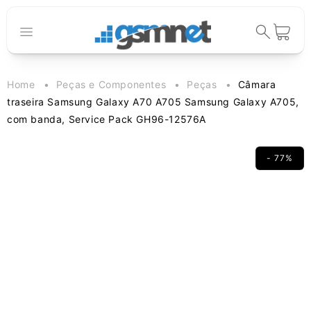
Saltar para o
conteúdo
Carrinho
Home
Peças e Componentes
Peças
Câmara
traseira Samsung Galaxy A70 A705 Samsung Galaxy A705,
com banda, Service Pack GH96-12576A
- 77%
Saltar para a
informação
do produto