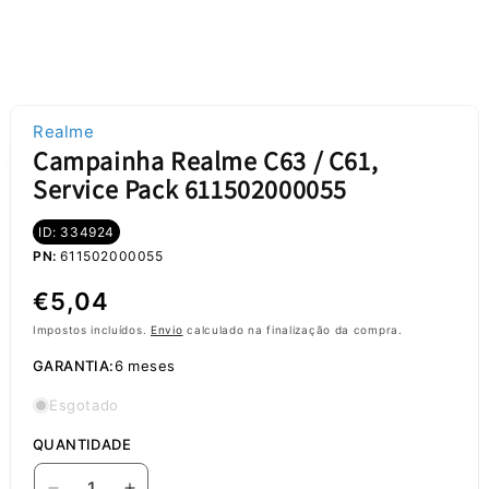
Realme
Campainha Realme C63 / C61,
Service Pack 611502000055
ID: 334924
PN:
611502000055
Preço
€5,04
normal
Impostos incluídos.
Envio
calculado na finalização da compra.
GARANTIA:
6 meses
Esgotado
QUANTIDADE