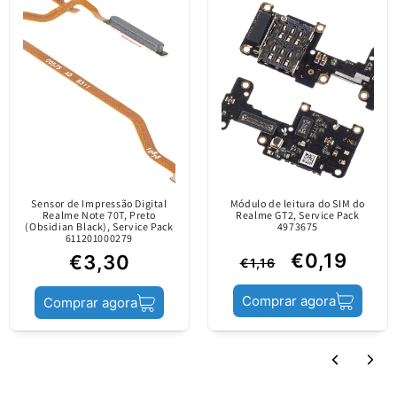
Escrever uma avaliação
Peça original /
lançada no mercado
Informações sobre o
apenas por canais
conteúdo
oficiais. É fabricada
pelo fabricante do
dispositivo móvel.
Sensor de Impressão Digital
Módulo de leitura do SIM do
Estado do produto
Service Pack
Realme Note 70T, Preto
Realme GT2, Service Pack
(Obsidian Black), Service Pack
4973675
611201000279
€0,19
€3,30
€1,16
Comprar agora
Comprar agora