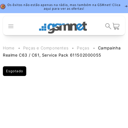
Saltar para o
Os êxitos não estão apenas na rádio, mas também na GSMnet! Clica
conteúdo
aqui para ver as ofertas!
Carrinho
Home
Peças e Componentes
Peças
Campainha
Realme C63 / C61, Service Pack 611502000055
Esgotado
Saltar para a
informação
do produto