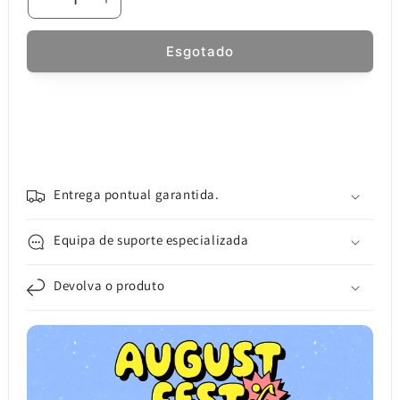
Diminuir
Aumentar
a
a
quantidade
quantidade
Esgotado
de
de
Campainha
Campainha
Realme
Realme
C63
C63
/
/
C61,
C61,
Service
Service
Pack
Pack
Entrega pontual garantida.
611502000055
611502000055
Equipa de suporte especializada
Devolva o produto