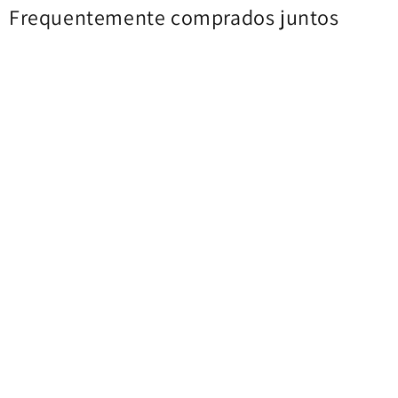
Frequentemente comprados juntos
Ecrã tátil Realme GT 6, com
Bateria Realme GT 7T / GT 7,
moldura, Fluid Silver, Service
BLPC47, Service Pack
Pack 621029000200
621035000287
€143,56
€27,16
€29,10
Comprar agora
Comprar agora