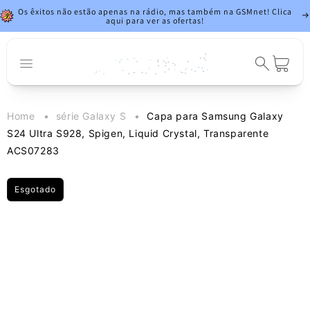
Saltar para o
Os êxitos não estão apenas na rádio, mas também na GSMnet! Clica
conteúdo
aqui para ver as ofertas!
Carrinho
Home
série Galaxy S
Capa para Samsung Galaxy
S24 Ultra S928, Spigen, Liquid Crystal, Transparente
ACS07283
Esgotado
Saltar para a
informação
do produto