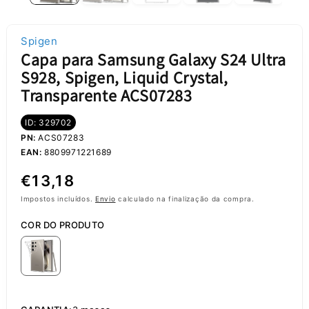
Spigen
Capa para Samsung Galaxy S24 Ultra
S928, Spigen, Liquid Crystal,
Transparente ACS07283
ID: 329702
PN:
ACS07283
EAN:
8809971221689
Preço
€13,18
normal
Impostos incluídos.
Envio
calculado na finalização da compra.
COR DO PRODUTO