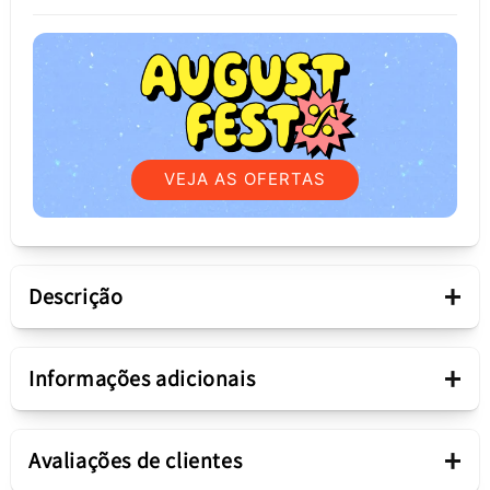
VEJA AS OFERTAS
+
Descrição
Apresentação
+
Informações adicionais
Cor do produto
Transparente
Capa Spigen Liquid Crystal
+
Avaliações de clientes