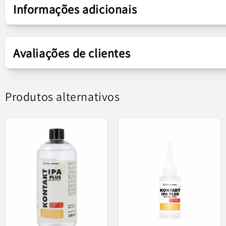
Informações adicionais
Gama de produtos
RL-729A
Avaliações de clientes
Tipo de produto
Chave de fendas
Relife RL-729A é um conjunto de
em qualquer tipo de intervenção eletrô
Produtos alternativos
mas ao mesmo tempo resistentes à corrosão e a so
garantindo uma pegada confortável e um controle pr
permitindo que você escolha rapidamente a cha
que impede a queda dos parafusos e fac
foi testado em mais de 10.000 ci