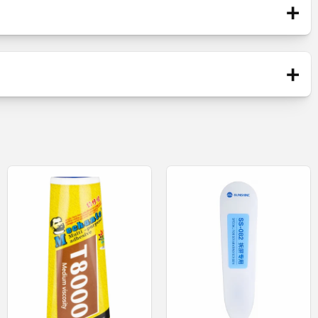
+
Blister
1
+
Chave de fendas
empenho, conforto e durabilidade
chaves de fenda são extremamente leves,
Novo
do para se ajustar perfeitamente na palma da mão,
é claramente marcado com uma identificação visível,
estão equipadas com uma ponta magnética forte,
ntegrado com função de redução de ruído
a longa duração de funcionamento.