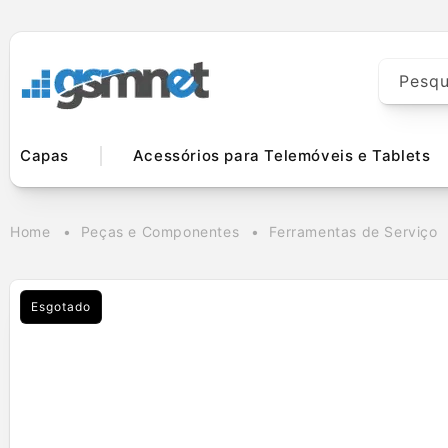
Saltar para o
conteúdo
Pesqu
Capas
Acessórios para Telemóveis e Tablets
Home
Peças e Componentes
Ferramentas de Serviço
Esgotado
Saltar para a
informação
do produto