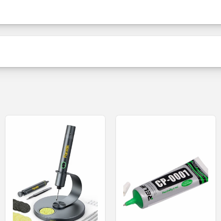
Embalagem
Chave de fenda Relife RL-729A 5in
Conteúdo
 5 ferramentas profissionais projetado para oferecer des
nica. Com um design moderno de fibra de carbono, estas 
Estado do produto
licitações mecânicas. O modelo é ergonomicamente projeta
Seja o primeiro a escrever uma avaliação
eciso mesmo durante trabalhos prolongados. Cada modelo 
ve de fenda adequada para a operação desejada. RL-729A 
Escrever uma avaliação
ilita o trabalho em áreas de difícil acesso. O rolamento i
clos, oferecendo rotações suaves e sem bloqueios, com um