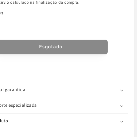
Envio
calculado na finalização da compra.
es
Esgotado
ntar
tidade
ve
as
al garantida.
e
orte especializada
,
duto