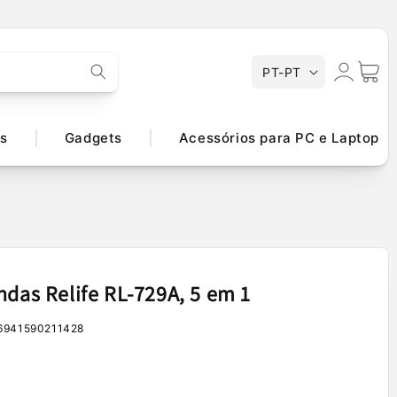
Iniciar
I
Carrinh
PT-PT
d
sessão
i
o
s
Gadgets
Acessórios para PC e Laptop
m
a
ndas Relife RL-729A, 5 em 1
6941590211428