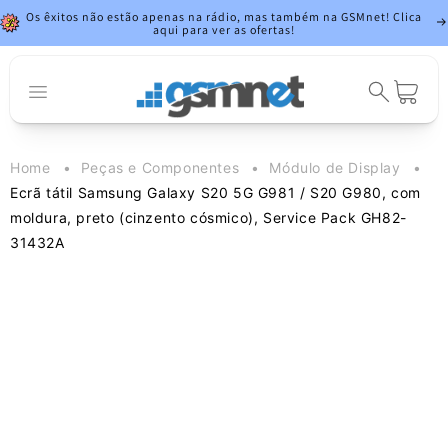
Saltar para o
Os êxitos não estão apenas na rádio, mas também na GSMnet! Clica
conteúdo
aqui para ver as ofertas!
Carrinho
Home
Peças e Componentes
Módulo de Display
Ecrã tátil Samsung Galaxy S20 5G G981 / S20 G980, com
moldura, preto (cinzento cósmico), Service Pack GH82-
31432A
Saltar para a
informação
do produto