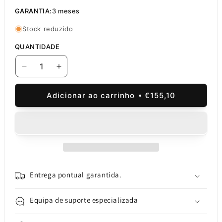
GARANTIA:
3 meses
Stock reduzido
QUANTIDADE
Diminuir
Aumentar
a
a
quantidade
quantidade
Adicionar ao carrinho
€155,10
de
de
Ecrã
Ecrã
tátil
tátil
Samsung
Samsung
Galaxy
Galaxy
S20
S20
5G
5G
G981
G981
Entrega pontual garantida.
/
/
S20
S20
Equipa de suporte especializada
G980,
G980,
com
com