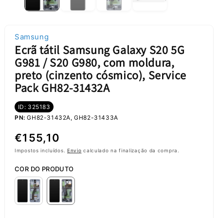
Samsung
Ecrã tátil Samsung Galaxy S20 5G
G981 / S20 G980, com moldura,
preto (cinzento cósmico), Service
Pack GH82-31432A
ID: 325183
PN:
GH82-31432A, GH82-31433A
Preço
€155,10
normal
Impostos incluídos.
Envio
calculado na finalização da compra.
COR DO PRODUTO