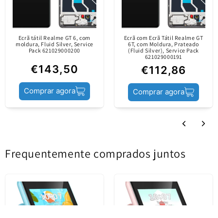
lançada no mercado
Informações sobre o
apenas por canais
Ecrã tátil Realme GT 6, com
Ecrã com Ecrã Tátil Realme GT
conteúdo
oficiais. É fabricada
moldura, Fluid Silver, Service
6T, com Moldura, Prateado
Pack 621029000200
(Fluid Silver), Service Pack
pelo fabricante do
621029000191
dispositivo móvel.
€143,50
€112,86
Comprar agora
Comprar agora
Estado do produto
Service Pack
Frequentemente comprados juntos