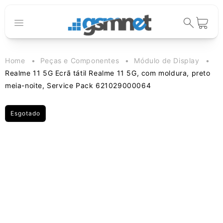
Saltar para o
conteúdo
Carrinho
Home
Peças e Componentes
Módulo de Display
Realme 11 5G Ecrã tátil Realme 11 5G, com moldura, preto
meia-noite, Service Pack 621029000064
Esgotado
Saltar para a
informação
do produto