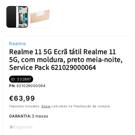
Realme
Realme 11 5G Ecrã tátil Realme 11
5G, com moldura, preto meia-noite,
Service Pack 621029000064
ID: 332867
PN:
621029000064
Preço
€63,99
normal
Impostos incluídos.
Envio
calculado na finalização da compra.
GARANTIA:
3 meses
Esgotado