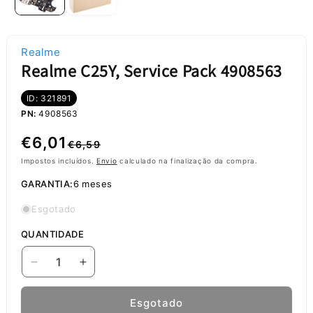
Realme
Realme C25Y, Service Pack 4908563
ID: 321891
PN:
4908563
Preço
Preço
€6,01
€6,59
normal
de
Impostos incluídos.
Envio
calculado na finalização da compra.
GARANTIA:
6 meses
saldo
Esgotado
QUANTIDADE
Diminuir
Aumentar
a
a
quantidade
quantidade
Esgotado
de
de