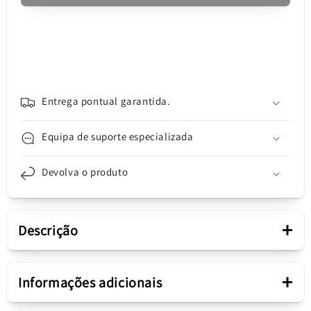
Realme
Realme
C25Y,
C25Y,
Service
Service
Pack
Pack
4908563
4908563
Entrega pontual garantida.
Equipa de suporte especializada
Devolva o produto
+
Descrição
Apresentação
+
Informações adicionais