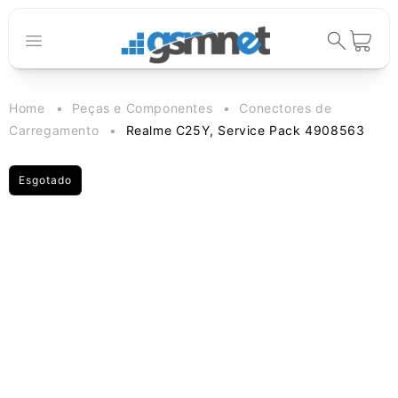
Saltar para o
conteúdo
Carrinho
Home
Peças e Componentes
Conectores de
Carregamento
Realme C25Y, Service Pack 4908563
Esgotado
Saltar para a
informação
do produto