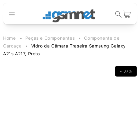
Saltar para o
conteúdo
Carrinho
Home
Peças e Componentes
Componente de
Carcaça
Vidro da Câmara Traseira Samsung Galaxy
A21s A217, Preto
- 37%
Saltar para a
informação
do produto