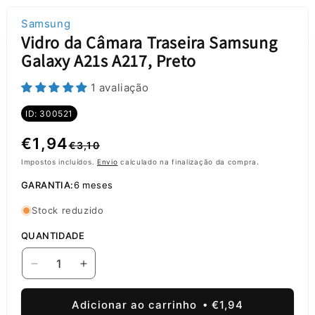
Samsung
Vidro da Câmara Traseira Samsung
Galaxy A21s A217, Preto
1 avaliação
ID: 300521
Preço
Preço
€1,94
€3,10
normal
de
Impostos incluídos.
Envio
calculado na finalização da compra.
GARANTIA:
6 meses
saldo
Stock reduzido
QUANTIDADE
Diminuir
Aumentar
a
a
quantidade
quantidade
Adicionar ao carrinho
€1,94
de
de