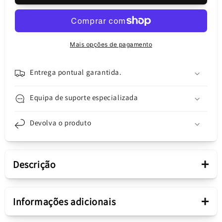
Vidro
Vidro
da
da
Câmara
Câmara
Traseira
Traseira
Mais opções de pagamento
Samsung
Samsung
Galaxy
Galaxy
A21s
A21s
Entrega pontual garantida.
A217,
A217,
Preto
Preto
Equipa de suporte especializada
Devolva o produto
+
Descrição
Apresentação
+
Informações adicionais