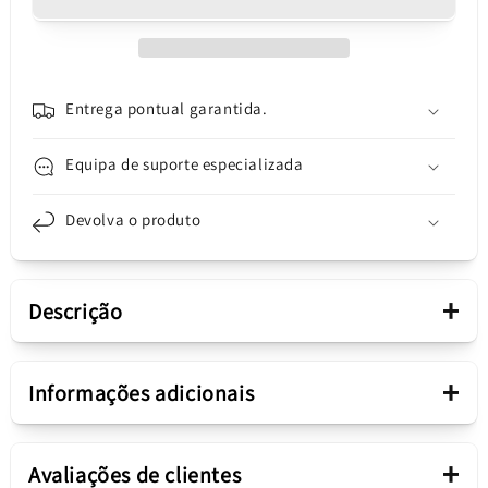
câmara
câmara
traseira
traseira
Xiaomi
Xiaomi
Mi
Mi
Note
Note
Entrega pontual garantida.
10
10
Lite,
Lite,
Equipa de suporte especializada
com
com
moldura,
moldura,
Devolva o produto
preto,
preto,
Trocar
Trocar
+
Descrição
Apresentação
+
Informações adicionais
Componente da
Vidro da Câmara
Vidro da câmara traseira
+
carcaça
Traseira
Avaliações de clientes