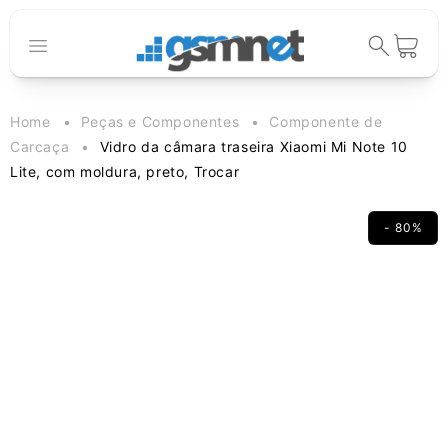
Saltar para o
conteúdo
Carrinho
Home
Peças e Componentes
Componente de
Carcaça
Vidro da câmara traseira Xiaomi Mi Note 10
Lite, com moldura, preto, Trocar
- 80%
Saltar para a
informação
do produto