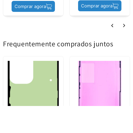
Comprar agora
Vidro da Câmara
Comprar agora
Conteúdo
Traseira
Estado do produto
Swap / Aftermarket
Frequentemente comprados juntos
Recuperado de um
terminal com
defeitos de
fabricação. Está em
perfeito estado de
funcionamento e
pode apresentar
Troca (informações)
diferenças menores
em relação a um
produto novo (como
Kit Adesivo Tampa da Bateria
Adesivo Display Apple iPhone