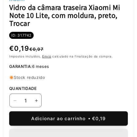
Vidro da câmara traseira Xiaomi Mi
Note 10 Lite, com moldura, preto,
Trocar
ID: 317742
Preço
Preço
€0,19
€0,97
normal
de
Impostos incluídos.
Envio
calculado na finalização da compra.
GARANTIA:
6 meses
saldo
Stock reduzido
QUANTIDADE
Diminuir
Aumentar
a
a
quantidade
quantidade
Adicionar ao carrinho
€0,19
de
de
Vidro
Vidro
da
da