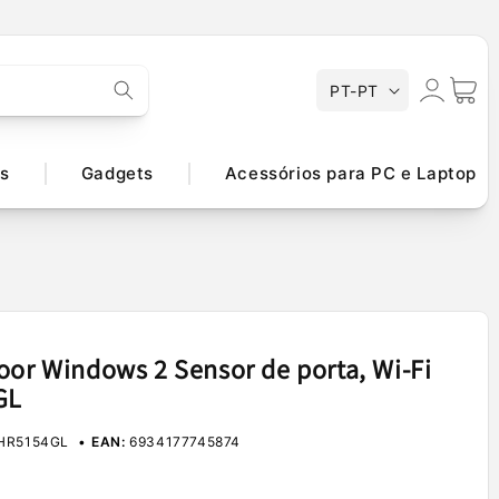
Iniciar
I
Carrinh
PT-PT
d
sessão
i
o
s
Gadgets
Acessórios para PC e Laptop
m
a
oor Windows 2 Sensor de porta, Wi-Fi
GL
HR5154GL
EAN:
6934177745874