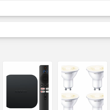
Pacote de venda
Embalagem
Mi Door Windows 2 Sensor de port
la
Conteúdo
ios cenários, graças ao sensor inteligente 2 em 1 para lu
Estado do produto
Seja o primeiro a escrever uma avaliação
o em tempo real - segurança e co
ução magnética, detecta rapidamente se as portas ou jane
car o estado do dispositivo diretamente a partir do seu sm