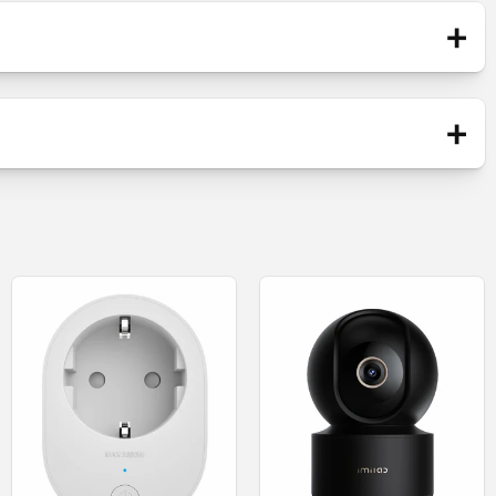
+
Blister
a/janela
+
Sensor
z e abertura/fecho
Novo
ntrolo remoto
las estão abertas ou fechadas.
artphone, a qualquer hora e em qualquer lugar.