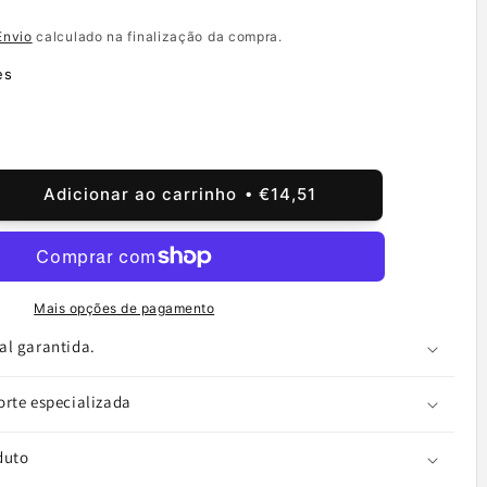
Envio
calculado na finalização da compra.
es
Adicionar ao carrinho
€14,51
ntar
tidade
mi
Mais opções de pagamento
al garantida.
dows
orte especializada
or
,
duto