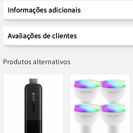
Apresentação
Informações adicionais
Gama de produtos
Mi Door Windows 2
Xiaomi 
Avaliações de clientes
Tipo de produto
Sensor de Porta / Jane
Combine-o com vár
Produtos alternativos
Monitorizaçã
Equipado com um sensor de ind
Ao ligar-se ao Bluetooth Gateway, pode verifi