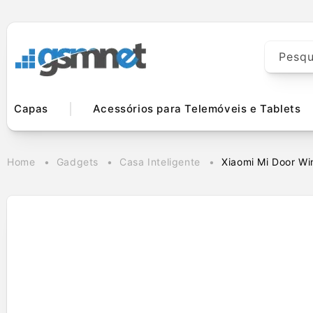
Saltar para o
conteúdo
Pesqu
Capas
Acessórios para Telemóveis e Tablets
Home
Gadgets
Casa Inteligente
Xiaomi Mi Door W
Saltar para a
informação
do produto