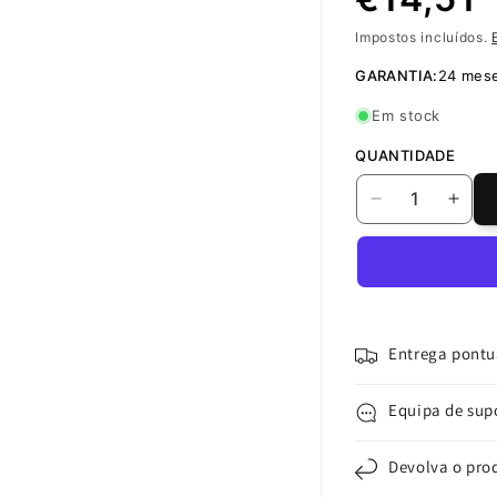
Impostos incluídos.
normal
GARANTIA:
24 mes
Em stock
QUANTIDADE
Diminuir
Aume
a
a
quantidade
quan
de
de
Xiaomi
Xiao
Mi
Mi
Door
Door
Entrega pontu
Windows
Win
2
2
Equipa de sup
Sensor
Sens
de
de
porta,
porta
Devolva o pro
Wi-
Wi-